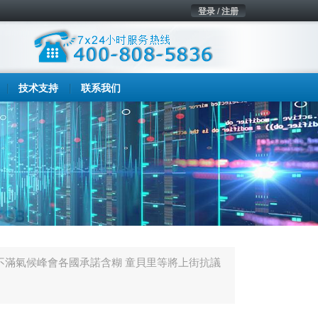
登录 / 注册
技术支持
联系我们
不滿氣候峰會各國承諾含糊 童貝里等將上街抗議