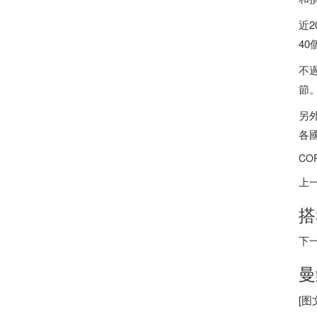
近2
4
不
節
另
各
CO
上
搭
下
曼
[