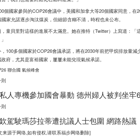
00個國家參與的COP26會議中，美國和
加拿大
等20個國家同意，在
0個國家允諾逐步淘汰煤炭，但細節含糊不清，時程也未公布。
過，童貝里對這樣的進展不太滿意。她在推特（Twitter）上寫道：
。」
外，100多個國家於COP26會議承諾，將在2030年前把甲烷排放量減
國政府，尤其是富裕國家，屢屢未能兌現氣候承諾。
P26 聯合國 氣候峰會
一則
私人專機參加國會暴動 德州婦人被判坐牢6
一則
欽駕駛瑪莎拉蒂遭抗議人士包圍 網路熱議
图文来源于网络,如有侵权,请联系
福步
网络删除]