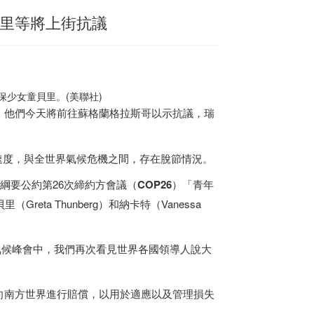
貝里等將上街抗議
保少女童貝里。(美聯社)
，他們今天將前往蘇格蘭格拉斯哥以示抗議，
瑞
排速度，與全世界氣候危機之間，存在脫節情況。
候變化綱要公約第26次締約方會議（
COP26
）「青年
eta Thunberg）和納卡特（Vanessa
聯合國氣候峰會中，我們再次看見世界各國領導人說大
向南方世界進行賠償，以用於適應以及管理損失