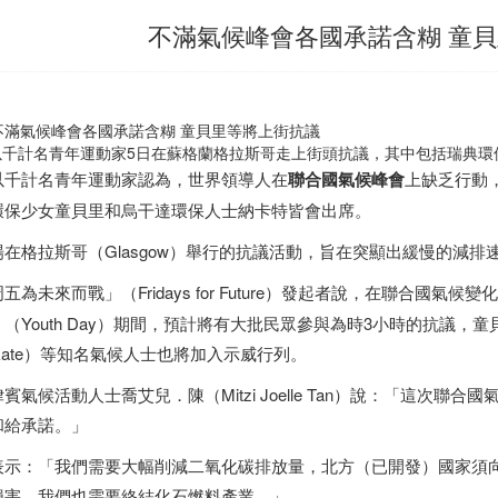
不滿氣候峰會各國承諾含糊 童
以千計名青年運動家5日在蘇格蘭格拉斯哥走上街頭抗議，其中包括
瑞典
環
以千計名青年運動家認為，世界領導人在
聯合國
氣候峰會
上缺乏行動
環保少女童貝里和烏干達環保人士納卡特皆會出席。
場在格拉斯哥（Glasgow）舉行的抗議活動，旨在突顯出緩慢的減
五為未來而戰」（Fridays for Future）發起者說，在聯合國氣
（Youth Day）期間，預計將有大批民眾參與為時3小時的抗議，童貝里（Gr
akate）等知名氣候人士也將加入示威行列。
賓氣候活動人士喬艾兒．陳（Mitzi Joelle Tan）說：「這次
和給承諾。」
表示：「我們需要大幅削減二氧化碳排放量，北方（已開發）國家須
損害，我們也需要終結化石燃料產業。」