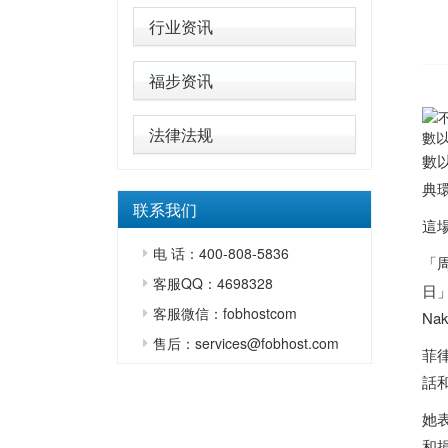
行业资讯
福步资讯
法律法规
數
數
典
联系我们
這
电 话：400-808-5836
「周
客服QQ：4698328
日」
客服微信：fobhostcom
N
售后：services@fobhost.com
菲律
話
她
和