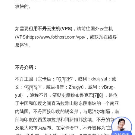
较快的。
如需要
租用不丹云主机(VPS)
，请前往
国外云主机
(VPS)
https://www.fobhost.com/vps/
，或联系在线客
服咨询。
不丹介绍：
不丹王国（宗卡语：འབྲུག་ཡུལ་，威利：druk yul；藏
文：འབྲུག་ཡུལ་，藏语拼音：Zhugyü，威利：vBrug-
yul），通称不丹，清朝史籍称布鲁克巴[7][8] ，是位
于中国和印度之间喜马拉雅山脉东段南坡的一个南亚
内陆国。不丹西接印度的锡金邦，与尼泊尔相隔，南
部与印度的西孟加拉邦和阿萨姆邦接壤。不丹的首都
及最大城市为廷布。在宗卡语中，不丹被称为“主克