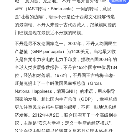
域”，意为雷、龙之地。“不丹”一名来自梵语“भोट-
अन्त”（IAST转写：Bhoṭa-anta）一词的转写，意思
是“吐蕃的边陲”，暗示不丹是位于西藏文化能够传递
的最南端。不丹人来源于古代西藏人，跟藏族同源的
门巴族是现在最接近不丹族的民族。
不丹是最不发达国家之一。2007年，不丹人均国民生
产总值（GNP per capita）为1400美元。当地最大收
入是售卖水力发电的电力予印度，据联合国2004年的
全球人类发展指数报告，不丹在192个国家中位居134
位，经济相对落后。1972年，不丹国王吉格梅·辛格·
旺楚克提出了一个叫做国民幸福总值（Gross
National Happiness，缩写GNH）的术语，用来指导
国家的发展。相比国内生产总值（GDP），幸福总值
更加注重民众在精神层面的感受，不再一味地追求经
济发展。2012年4月2日，联合国召开了一个高级别会
议，主题是“安乐与幸福：定义一种新的经济模式”。
这次会议由时任秘书长潘基文及不丹总理吉格梅·廷