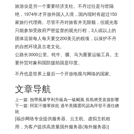
旅游业是另一个重要经济支柱。不丹过往是与世隔
绝，1974年才开放外国人入境，国内现时有超过150
家旅行代理商。尽管不丹对旅客并无限额，但观光客
只能参加受政府严密监督的观光行程，3人或以上的
团体逗留每人每天要交200美元的税项，以保护不丹
的自然环境及古老文化。
公路长3000公里。牦牛、骡、马为重要运输工具。主
要外贸对象和国防援助国是印度。
不丹也是世界上最后一个开放电视与网络的国家。
文章导航
上一篇:
熱帶風暴亨利升級為一級颶風 長島將受直接影響
下一篇:
阿富汗撤軍挨批 過半美國選民認為拜登不適任總
統
[
福步
网络专业提供
服务器
、
云主机
、
虚拟主机
租
用，为客户提供高质量
国外服务器
(
海外服务器
)]