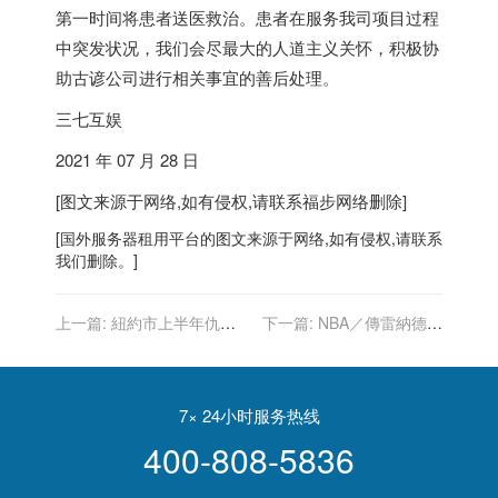
第一时间将患者送医救治。患者在服务我司项目过程
中突发状况，我们会尽最大的人道主义关怀，积极协
助古谚公司进行相关事宜的善后处理。
三七互娱
2021 年 07 月 28 日
[图文来源于网络,如有侵权,请联系
福步
网络删除]
[
国外服务器
租用平台的图文来源于网络,如有侵权,请联系
我们删除。]
上一篇:
紐約市上半年仇亞
下一篇:
NBA／傳雷納德不
犯罪案 暴增363%
執行球員選項 擬投入自由球
員市場
7× 24小时服务热线
400-808-5836