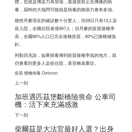
體，也就是傳染力再加強，蓋過當前正在傳播的病
毒，屆時的大哉問可能就是病毒的致病力會有多強。
雖然丹麥現在的確診數十分驚人，但28日只有12人染
疫入院，全國住院者僅967人；但丹麥的疫苗接種率
高，全國80%人口已完全接種疫苗，60%已接種補強
針。
利勒貝克說，如果病毒傳到疫苗接種率低的地方，就
仍會看到更多人染疫住院，甚至轉為重症。
疫苗 變種病毒 Omicron
上一則
加班遇匹茲堡斷橋險喪命 公車司
機：活下來充滿感激
下一則
柴爾茲是大法官最好人選？出身