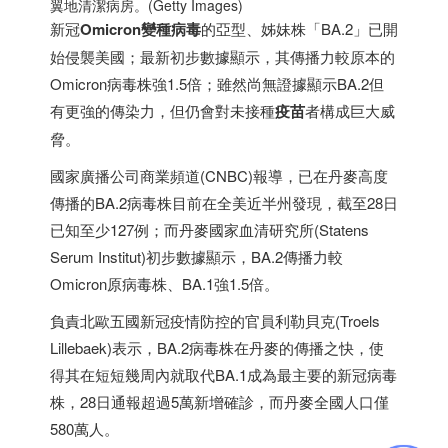
翼地清潔病房。(Getty Images)
新冠
Omicron
變種病毒
的亞型、姊妹株「BA.2」已開
始侵襲美國；最新初步數據顯示，其傳播力較原本的
Omicron病毒株強1.5倍；雖然尚無證據顯示BA.2但
有更強的傳染力，但仍會對未接種
疫苗
者構成巨大威
脅。
國家廣播公司商業頻道(CNBC)報導，已在丹麥高度
傳播的BA.2病毒株目前在全美近半州發現，截至28日
已知至少127例；而丹麥國家血清研究所(Statens
Serum Institut)初步數據顯示，BA.2傳播力較
Omicron原病毒株、BA.1強1.5倍。
負責北歐五國新冠疫情防控的官員利勒貝克(Troels
Lillebaek)表示，BA.2病毒株在丹麥的傳播之快，使
得其在短短幾周內就取代BA.1成為最主要的新冠病毒
株，28日通報超過5萬新增確診，而丹麥全國人口僅
580萬人。