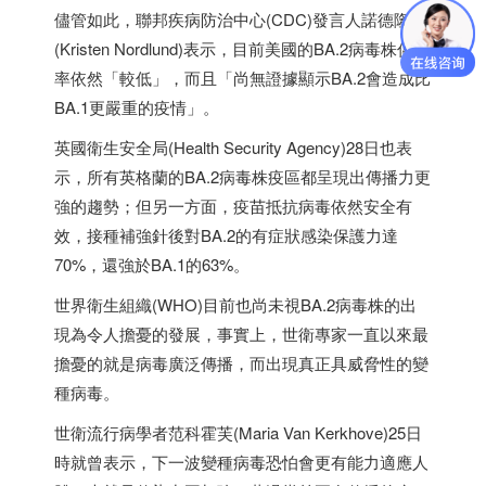
儘管如此，聯邦疾病防治中心(CDC)發言人諾德隆德
(Kristen Nordlund)表示，目前美國的BA.2病毒株傳播
率依然「較低」，而且「尚無證據顯示BA.2會造成比
BA.1更嚴重的疫情」。
英國衛生安全局(Health Security Agency)28日也表
示，所有英格蘭的BA.2病毒株疫區都呈現出傳播力更
強的趨勢；但另一方面，疫苗抵抗病毒依然安全有
效，接種補強針後對BA.2的有症狀感染保護力達
70%，還強於BA.1的63%。
世界衛生組織(WHO)目前也尚未視BA.2病毒株的出
現為令人擔憂的發展，事實上，世衛專家一直以來最
擔憂的就是病毒廣泛傳播，而出現真正具威脅性的變
種病毒。
世衛流行病學者范科霍芙(Maria Van Kerkhove)25日
時就曾表示，下一波變種病毒恐怕會更有能力適應人