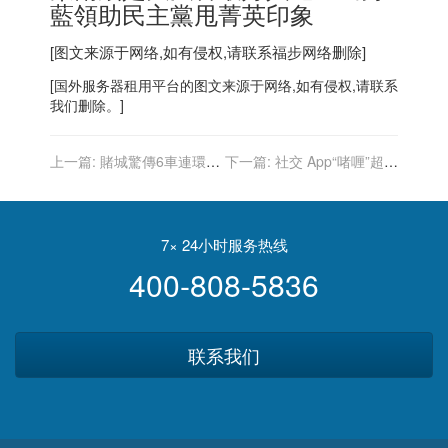
藍領助民主黨甩菁英印象
[图文来源于网络,如有侵权,请联系
福步
网络删除]
[
国外服务器
租用平台的图文来源于网络,如有侵权,请联系
我们删除。]
上一篇:
賭城驚傳6車連環撞
下一篇:
社交 App“啫喱”超越
9死
微信登顶 App Store，官方
回应隐私传闻：有组织、有
计划的诽谤
7× 24小时服务热线
400-808-5836
联系我们