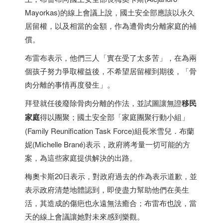
Mayorkas)的線上會議上說，國土安全部應該以永久
居留權，以及相當的金額，作為遭骨肉分離家庭的補
償。
布雷布表示，他們三人「實在受了太多苦」，在為兩
個孩子努力爭取權益後，不希望居留權到期後，「骨
肉分離的事情再度發生」。
拜登就任後廢除骨肉分離的作法，並試圖讓無證
移民
家庭
得以團聚；國土安全部「家庭團聚行動小組」
(Family Reunification Task Force)組長米雪兒．布蘭
妮(Michelle Brané)表示，政府將考量一切可能的方
案，為這些家庭提供解決的出路。
梅奧卡斯20日表示，對政府過去的作為表示道歉，並
表示政府清楚地體認到，即使盡力幫助他們在美生
活，其造成的傷疤也永遠無法癒合；布雷布也說，當
天的線上會議讓她對未來感到樂觀。