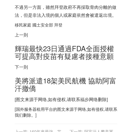
不過另一方面，雖然拜登政府不再採取骨肉分離的做
法，但是非法入境的個人或家庭依然會被遣返出境。
移民家庭 國土安全部 拜登
上一則
輝瑞最快23日通過FDA全面授權
可提高對疫苗有疑慮者接種意願
下一則
美將派遣18架美民航機 協助阿富
汗撤僑
[图文来源于网络,如有侵权,请联系
福步
网络删除]
[
国外服务器
租用平台的图文来源于网络,如有侵权,请联系
我们删除。]
上一篇:
160年來最強…艾妲
下一篇:
阿富汗人攀美軍機