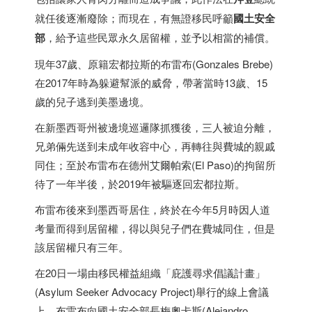
就任後逐漸廢除；而現在，有無證移民呼籲
國土安全
部
，給予這些民眾永久居留權，並予以相當的補償。
現年37歲、原籍宏都拉斯的布雷布(Gonzales Brebe)
在2017年時為躲避幫派的威脅，帶著當時13歲、15
歲的兒子逃到美墨邊境。
在新
墨西哥
州被邊境巡邏隊抓獲後，三人被迫分離，
兄弟倆先送到未成年收容中心，再轉往與費城的親戚
同住；至於布雷布在德州艾爾帕索(El Paso)的拘留所
待了一年半後，於2019年被驅逐回宏都拉斯。
布雷布後來到
墨西哥
居住，終於在今年5月時因人道
考量而得到居留權，得以與兒子們在費城同住，但是
該居留權只有三年。
在20日一場由移民權益組織「庇護尋求倡議計畫」
(Asylum Seeker Advocacy Project)舉行的線上會議
上，布雷布向國土安全部長梅奧卡斯(Alejandro