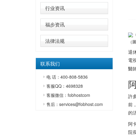
行业资讯
福步资讯
法律法规
（
退
電
联系我们
醫
电 话：400-808-5836
客服QQ：4698328
客服微信：fobhostcom
許
售后：services@fobhost.com
前
的
阿
院