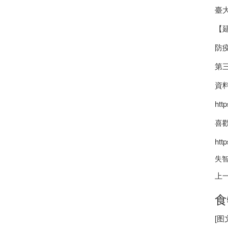
臺
【
防
第
資
htt
喜
htt
失智
上
食
[