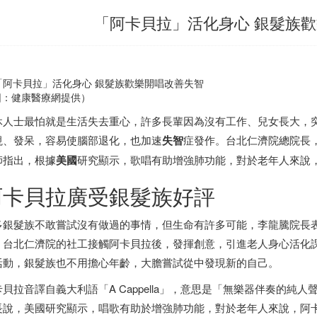
「阿卡貝拉」活化身心 銀髮族
圖：健康醫療網提供）
休人士最怕就是生活失去重心，許多長輩因為沒有工作、兒女長大，
視、發呆，容易使腦部退化，也加速
失智
症發作。台北仁濟院總院長
師指出，根據
美國
研究顯示，歌唱有助增強肺功能，對於老年人來說
阿卡貝拉廣受銀髮族好評
多銀髮族不敢嘗試沒有做過的事情，但生命有許多可能，李龍騰院長
，台北仁濟院的社工接觸阿卡貝拉後，發揮創意，引進老人身心活化
活動，銀髮族也不用擔心年齡，大膽嘗試從中發現新的自己。
卡貝拉音譯自義大利語「A Cappella」，意思是「無樂器伴奏的
長說，美國研究顯示，唱歌有助於增強肺功能，對於老年人來說，阿