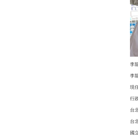
李
李
現
行
台
台
國