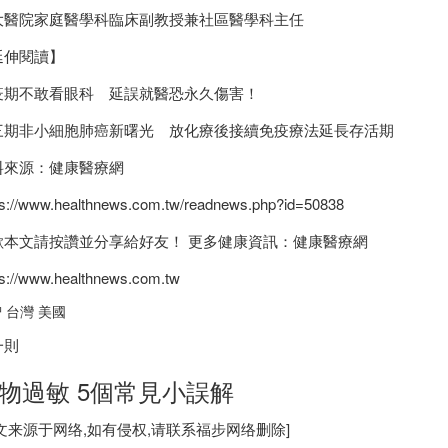
大醫院家庭醫學科臨床副教授兼社區醫學科主任
延伸閱讀】
疫期不敢看眼科 延誤就醫恐永久傷害！
三期非小細胞肺癌新曙光 放化療後接續免疫療法延長存活期
料來源：健康醫療網
ps://www.healthnews.com.tw/readnews.php?id=50838
歡本文請按讚並分享給好友！ 更多健康資訊：健康醫療網
ps://www.healthnews.com.tw
 台灣 美國
一則
物過敏 5個常見小誤解
图文来源于网络,如有侵权,请联系
福步
网络删除]