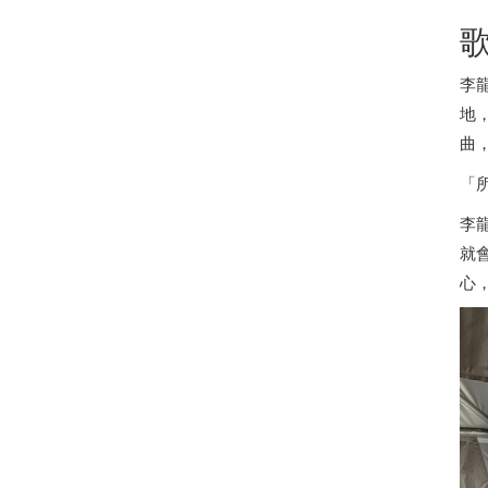
李
地
曲
「
李
就
心