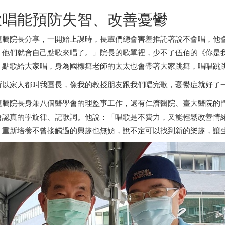
歌唱能預防失智、改善憂鬱
龍騰院長分享，一開始上課時，長輩們總會害羞推託著說不會唱，他
，他們就會自己點歌來唱了。」院長的歌單裡，少不了伍佰的《你是
，點歌給大家唱，身為國標舞老師的太太也會帶著大家跳舞，唱唱跳
所以家人都叫我團長，像我的教授朋友跟我們唱完歌，憂鬱症就好了
龍騰院長身兼八個醫學會的理監事工作，還有仁濟醫院、臺大醫院的
會認真的學旋律、記歌詞。他說：「唱歌是不費力，又能輕鬆改善情
，重新培養不曾接觸過的興趣也無妨，說不定可以找到新的樂趣，讓