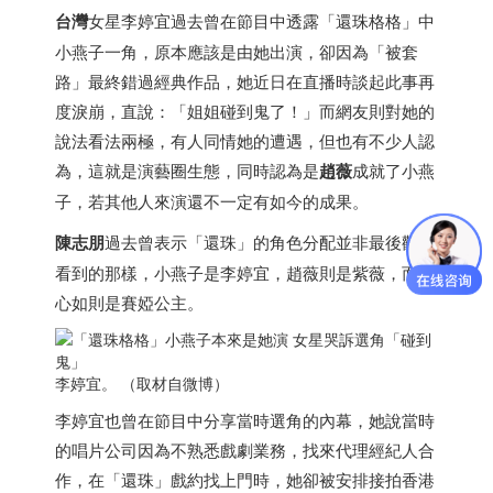
台灣
女星李婷宜過去曾在節目中透露「還珠格格」中
小燕子一角，原本應該是由她出演，卻因為「被套
路」最終錯過經典作品，她近日在直播時談起此事再
度淚崩，直說：「姐姐碰到鬼了！」而網友則對她的
說法看法兩極，有人同情她的遭遇，但也有不少人認
為，這就是演藝圈生態，同時認為是
趙薇
成就了小燕
子，若其他人來演還不一定有如今的成果。
陳志朋
過去曾表示「還珠」的角色分配並非最後觀眾
看到的那樣，小燕子是李婷宜，趙薇則是紫薇，而林
心如則是賽婭公主。
李婷宜。 （取材自微博）
李婷宜也曾在節目中分享當時選角的內幕，她說當時
的唱片公司因為不熟悉戲劇業務，找來代理經紀人合
作，在「還珠」戲約找上門時，她卻被安排接拍
香港