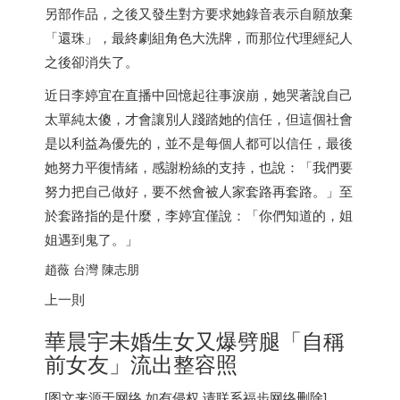
另部作品，之後又發生對方要求她錄音表示自願放棄
「還珠」，最終劇組角色大洗牌，而那位代理經紀人
之後卻消失了。
近日李婷宜在直播中回憶起往事淚崩，她哭著說自己
太單純太傻，才會讓別人踐踏她的信任，但這個社會
是以利益為優先的，並不是每個人都可以信任，最後
她努力平復情緒，感謝粉絲的支持，也說：「我們要
努力把自己做好，要不然會被人家套路再套路。」至
於套路指的是什麼，李婷宜僅說：「你們知道的，姐
姐遇到鬼了。」
趙薇 台灣 陳志朋
上一則
華晨宇未婚生女又爆劈腿「自稱
前女友」流出整容照
[图文来源于网络,如有侵权,请联系
福步
网络删除]