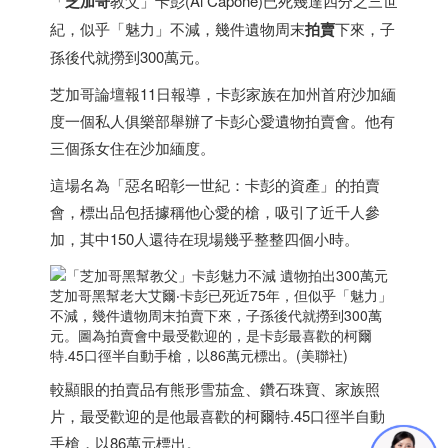
「
芝加哥
教父」卡彭(Al Capone)已死幾達四分之三世
紀，似乎「魅力」不減，幾件遺物周末
拍賣
下來，子
孫後代就撈到300萬元。
芝加哥論壇報11日報導，卡彭家族在加州首府沙加緬
度一個私人俱樂部舉辦了卡彭心愛遺物拍賣會。他有
三個孫女住在沙加緬度。
這場名為「惡名昭彰一世紀：卡彭的資產」的拍賣
會，標出品包括據稱他心愛的槍，吸引了近千人參
加，其中150人還待在現場幾乎整整四個小時。
芝加哥黑幫老大艾爾‧卡彭已死近75年，但似乎「魅力」
不減，幾件遺物周末拍賣下來，子孫後代就撈到300萬
元。圖為拍賣會中最受歡迎的，是卡彭最喜歡的柯爾
特.45口徑半自動手槍，以86萬元標出。(美聯社)
較顯眼的拍賣品有熊形雪茄盒、鑽石珠寶、家族照
片，最受歡迎的是他最喜歡的柯爾特.45口徑半自動
手槍，以86萬元標出。