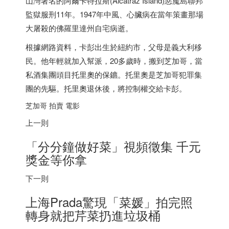
山灣著名的阿爾卡特拉斯(Alcatraz Island)惡魔島聯邦
監獄服刑11年。1947年中風、心臟病在當年策畫那場
大屠殺的佛羅里達州自宅病逝。
根據網路資料，卡彭出生於紐約市，父母是義大利移
民。他年輕就加入幫派，20多歲時，搬到芝加哥，當
私酒集團頭目托里奧的保鑣。托里奧是芝加哥犯罪集
團的先驅。托里奧退休後，將控制權交給卡彭。
芝加哥 拍賣 電影
上一則
「分分鐘做好菜」視頻徵集 千元
獎金等你拿
下一則
上海Prada驚現「菜媛」拍完照
轉身就把芹菜扔進垃圾桶