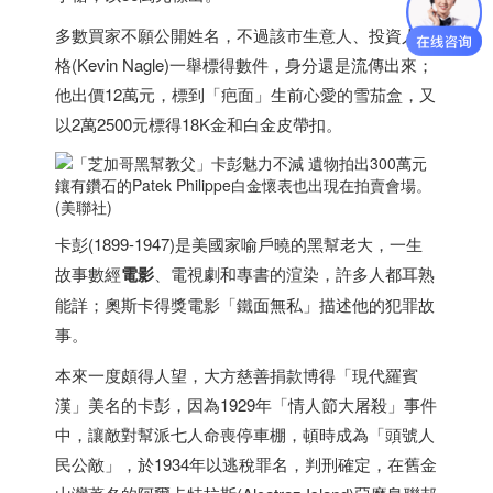
多數買家不願公開姓名，不過該市生意人、投資人納
格(Kevin Nagle)一舉標得數件，身分還是流傳出來；
他出價12萬元，標到「疤面」生前心愛的雪茄盒，又
以2萬2500元標得18K金和白金皮帶扣。
鑲有鑽石的Patek Philippe白金懷表也出現在拍賣會場。
(美聯社)
卡彭(1899-1947)是美國家喻戶曉的黑幫老大，一生
故事數經
電影
、電視劇和專書的渲染，許多人都耳熟
能詳；奧斯卡得獎電影「鐵面無私」描述他的犯罪故
事。
本來一度頗得人望，大方慈善捐款博得「現代羅賓
漢」美名的卡彭，因為1929年「情人節大屠殺」事件
中，讓敵對幫派七人命喪停車棚，頓時成為「頭號人
民公敵」，於1934年以逃稅罪名，判刑確定，在舊金