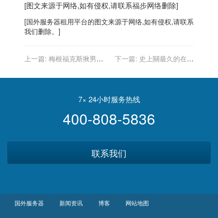
[图文来源于网络,如有侵权,请联系
福步
网络删除]
[
国外服务器
租用平台的图文来源于网络,如有侵权,请联系
我们删除。]
上一篇:
梅根福克斯揪男友
下一篇:
史上關最久的在世
登封 豪乳被看光 游走情色
受刑人 他入獄超過71年刑期
邊緣
仍沒結束
7× 24小时服务热线
400-808-5836
联系我们
国外服务器
新闻资讯
博客
网站地图