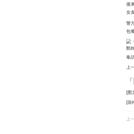
後
女
警
包
鄭
毒品
上
「
[
[
国
上一