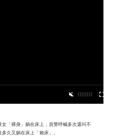
蔡女「裸身」躺在床上，員警呼喊多次還叫不
沒多久又躺在床上「賴床」。