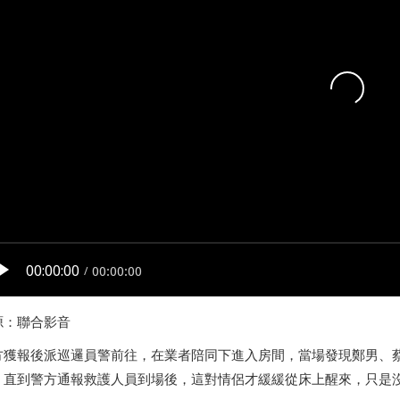
源：聯合影音
方獲報後派巡邏員警前往，在業者陪同下進入房間，當場發現鄭男、
，直到警方通報救護人員到場後，這對情侶才緩緩從床上醒來，只是