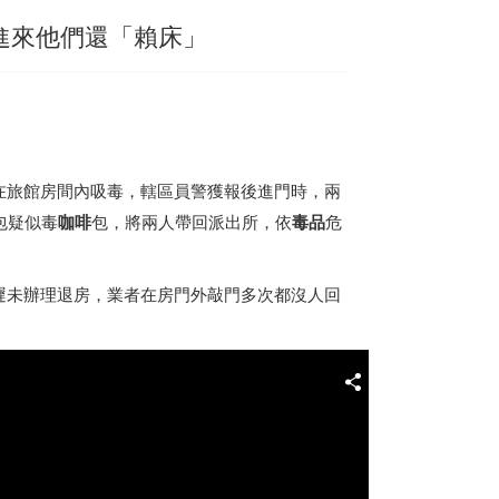
進來他們還「賴床」
在旅館房間內吸毒，轄區員警獲報後進門時，兩
包疑似毒
咖啡
包，將兩人帶回派出所，依
毒品
危
遲未辦理退房，業者在房門外敲門多次都沒人回