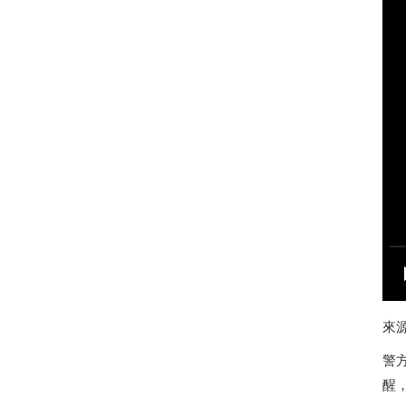
來
警
醒