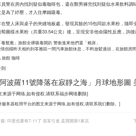
來員警在房內找到疑似毒咖啡包，還在鄭男褲兜找到疑似水果飲料調
友是為了紓壓，才入住摩鐵吸毒。
方在雙人床與桌子的夾縫地板處，發現其餘的15包同款水果粉，隨即
葡萄圖樣水果粉（共重33.54公克）後，呈現安非他命陽性反應，詢
姓情侶檔昨天相約到苓雅區一間汽車旅館休息，不料放鬆過頭，在旅館房
 旅館 咖啡
一則
阿波羅11號降落在寂靜之海」月球地形圖 
图文来源于网络,如有侵权,请联系
福步
网络删除]
外服务器
租用平台的图文来源于网络,如有侵权,请联系我们删除。]
篇:
印度也要有7-11了 首富引進 孟買開第1家店