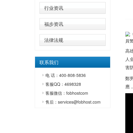
行业资讯
福步资讯
法律法规
員
高
人
联系我们
害
电 话：400-808-5836
鄭
客服QQ：4698328
應
客服微信：fobhostcom
售后：services@fobhost.com