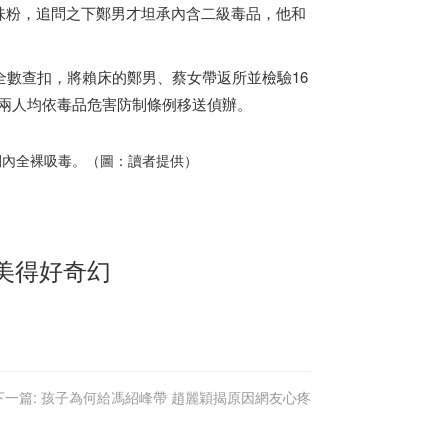
味粉，追問之下鄭男才坦承內含二級毒品，他和
全數查扣，將賴床的鄭男、蔡女帶返所並檢驗16
後兩人均依毒品危害防制條例移送偵辦。
間內全裸吸毒。（圖：讀者提供）
美得好奇幻
下一篇:
孩子為何給馮紹峰帶 趙麗穎揭原因網友心疼