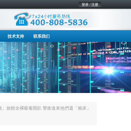
登录 / 注册
技术支持
联系我们
鴦」旅館全裸吸毒開趴 警衝進來他們還「賴床」