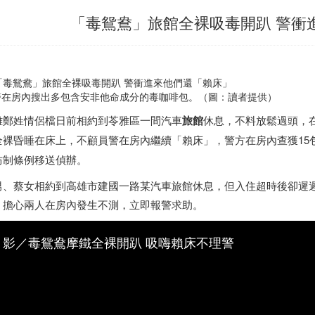
「毒鴛鴦」旅館全裸吸毒開趴 警衝
警在房內搜出多包含安非他命成分的毒咖啡包。（圖：讀者提供）
雄鄭姓情侶檔日前相約到苓雅區一間汽車
旅館
休息，不料放鬆過頭，
全裸昏睡在床上，不顧員警在房內繼續「賴床」，警方在房內查獲15
防制條例移送偵辦。
男、蔡女相約到高雄市建國一路某汽車旅館休息，但入住超時後卻遲
，擔心兩人在房內發生不測，立即報警求助。