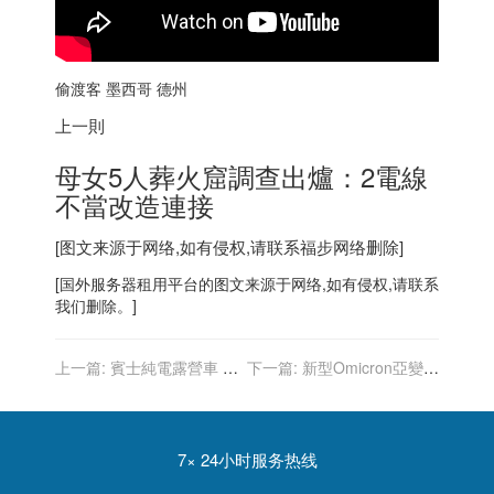
偷渡客
墨西哥
德州
上一則
母女5人葬火窟調查出爐：2電線
不當改造連接
[图文来源于网络,如有侵权,请联系
福步
网络删除]
[
国外服务器
租用平台的图文来源于网络,如有侵权,请联系
我们删除。]
上一篇:
賓士純電露營車 配
下一篇:
新型Omicron亞變種
備太陽能車頂 還能額外供電
病毒 在矽谷發現
7× 24小时服务热线