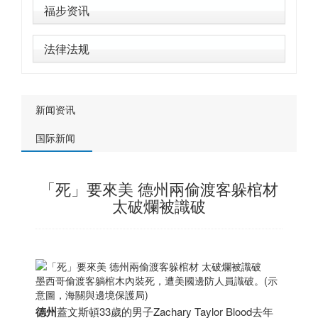
福步资讯
法律法规
新闻资讯
国际新闻
「死」要來美 德州兩偷渡客躲棺材
太破爛被識破
墨西哥
偷渡客躺棺木內裝死，遭美國邊防人員識破。(示
意圖，海關與邊境保護局)
德州
蓋文斯頓33歲的男子Zachary Taylor Blood去年