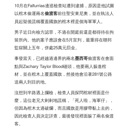
10月在Falfurrias邊巡檢查站遭到逮捕，原因是他試圖
以棺木偷運兩名
偷渡客
前往聖安東尼奧，並在執法人
員起疑後謊稱覆蓋國旗的棺木裡是個海軍軍人。
男子近日向檢方認罪，不過在開庭前還是都得待在拘
留所內。他的案子應該會在5月宣判，最重得在聯邦
監獄關上五年，併處25萬元罰金。
事發當天，已經越過邊界的兩名
墨西哥
偷渡客在會面
點與Zachary Taylor Blood碰頭，他要兩人躲進棺
材，並在棺木上覆蓋國旗，然後他會沿著281號公路
送兩人到目的地。
沒想到半路遇上攔檢，檢查人員探問棺材裡面是什
麼，這位老兄大剌剌地謊稱，「死人啦，海軍仔」，
但因為棺木太過破爛，而且國旗是用膠帶黏上去的，
因此檢查人員決定詳查，最後發現裡面躲了兩名偷渡
客。