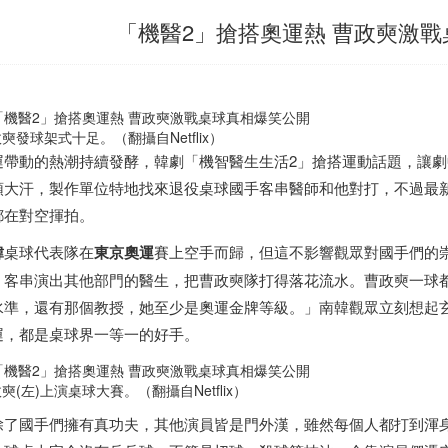
「機醫2」搶搭奧運熱 曹政奭激
奭發球架式十足。（翻攝自Netflix）
運帶動的熱潮持續發酵，韓劇「機智醫生生活2」搶搭運動話題，讓
頭大汗，製作單位特地找來退役桌球國手客串醫師和他對打，不過最
都在對空揮拍。
韓
桌球代表隊在
東京奧運
賽上空手而歸，但這不影響觀眾對國手們的
，客串演出其他部門的醫生，把曹政奭隊打得落花流水。曹政奭一球
水準，還有那個教授，她至少是奧運金牌等級。」南韓觀眾立刻想起玄
運，都是桌球界一等一的好手。
奭(左)上演桌球大賽。（翻攝自Netflix）
除了國手們擁有真功夫，其他演員皆是門外漢，雖然每個人都打到渾