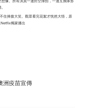
空想像。所有演員一邊對空揮拍，一邊互換隊形
睛。
忍不住捧腹大笑。觀眾看完花絮才恍然大悟，原
flix獨家播出
澳洲疫苗宣傳