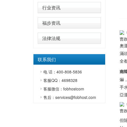
行业资讯
福步资讯
法律法规
曹政
奧
滿
联系我们
全
南
电 话：400-808-5836
爀
客服QQ：4698328
手
客服微信：fobhostcom
亞
售后：services@fobhost.com
曹政
但