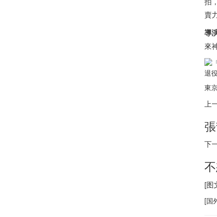
拍
賣
導
來
退役
東京
上
張
下
不
[
[
国