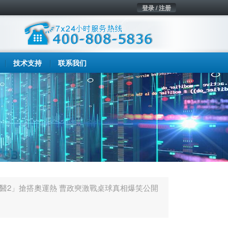
登录 / 注册
技术支持
联系我们
醫2」搶搭奧運熱 曹政奭激戰桌球真相爆笑公開