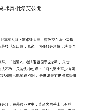
戰桌球真相爆笑公開
劇中醫護人員上演桌球大賽。曹政奭在劇中殺得
新幕後花絮出爐，原來一切都只是演技，演員們
崇拜。「機醫2」邀請退役國手玄靜和、朱世
都接不到，只能失神怨嘆：「研究醫生至少有國
靜和曾出戰奧運抱銅， 朱世爀先前也揚威廣州
身是汗，在幕後花絮中，曹政奭的手上只有球