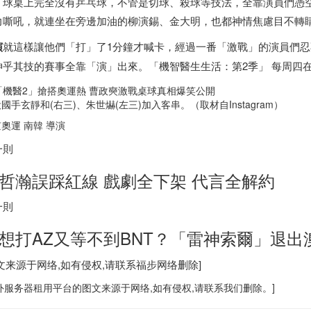
，球桌上完全沒有乒乓球，不管是切球、殺球等技法，全靠演員們憑
力嘶吼，就連坐在旁邊加油的柳演錫、金大明，也都神情焦慮目不轉
演
就這樣讓他們「打」了1分鐘才喊卡，經過一番「激戰」的演員們
神乎其技的賽事全靠「演」出來。「機智醫生生活：第2季」 每周四在Net
國手玄靜和(右三)、朱世爀(左三)加入客串。（取材自Instagram）
奧運 南韓 導演
一則
哲瀚誤踩紅線 戲劇全下架 代言全解約
一則
想打AZ又等不到BNT？「雷神索爾」退出
图文来源于网络,如有侵权,请联系
福步
网络删除]
外服务器
租用平台的图文来源于网络,如有侵权,请联系我们删除。]