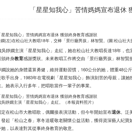
「星星知我心」苦情媽媽宣布退休 
嫻(左)在松山社大教唱18年，交棒「景行廳男孩」林智賢。(圖:松山社大
3歲吳靜嫻主演「星星知我心」走紅，她在松山社大教唱長達18年，
獲頒終身
教育
感謝獎狀。未來教唱工作將交由「景行廳男孩」林智賢
靜嫻說她的身體還算勇健，維持運動習慣，160公分的她，體重48公
是歌手出身，1983年在電視劇「星星知我心」飾演刻苦的母親，讓
歌。她表示入行多年，把唱歌當作一輩子的事業。
3歲吳靜嫻主演「星星知我心」走紅。（本報資料照片）
固定在松山市大教唱歌，偶爾接表演活動，但今年開始宣布
退休
。泛
，發起「松山之春」寒冬送暖敬老關懷公益活動，獲得資深藝人紀寶
予她，以表達對其從事終身教育的敬意。