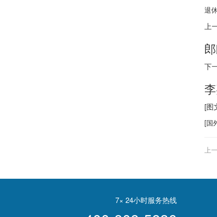
退休
上
郎
下
李
[
[
国
上一
行
7× 24小时服务热线