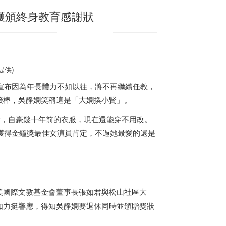
獲頒終身教育感謝狀
提供)
也宣布因為年長體力不如以往，將不再繼續任教，
接棒，吳靜嫻笑稱這是「大嫻換小賢」。
斤，自豪幾十年前的衣服，現在還能穿不用改。
她獲得金鐘獎最佳女演員肯定，不過她最愛的還是
美國際文教基金會董事長張如君與松山社區大
如力挺響應，得知吳靜嫻要退休同時並頒贈獎狀