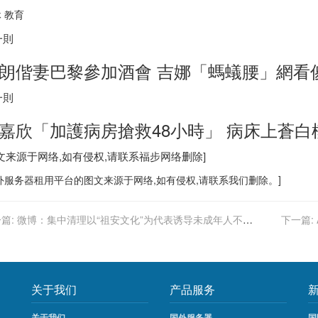
 教育
一則
朗偕妻巴黎參加酒會 吉娜「螞蟻腰」網看
一則
嘉欣「加護病房搶救48小時」 病床上蒼白
图文来源于网络,如有侵权,请联系
福步
网络删除]
外服务器
租用平台的图文来源于网络,如有侵权,请联系我们删除。]
篇:
微博：集中清理以“祖安文化”为代表诱导未成年人不良
下一篇:
为的内容
关于我们
产品服务
关于我们
国外服务器
国