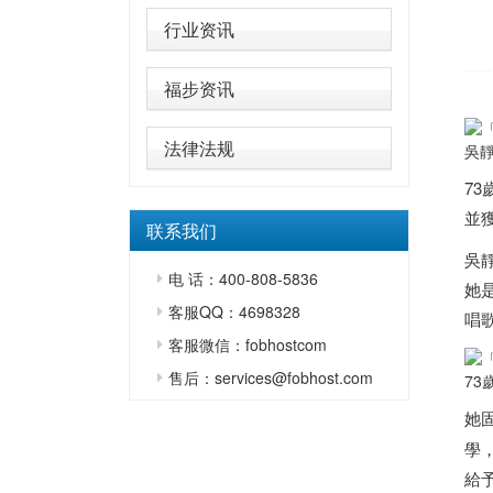
行业资讯
福步资讯
法律法规
吳靜
7
並
联系我们
吳
电 话：400-808-5836
她
客服QQ：4698328
唱
客服微信：fobhostcom
售后：services@fobhost.com
7
她
學
給