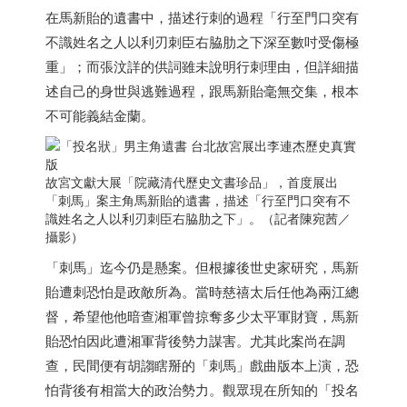
在馬新貽的遺書中，描述行刺的過程「行至門口突有
不識姓名之人以利刃刺臣右脇肋之下深至數吋受傷極
重」；而張汶詳的供詞雖未說明行刺理由，但詳細描
述自己的身世與逃難過程，跟馬新貽毫無交集，根本
不可能義結金蘭。
故宮文獻大展「院藏清代歷史文書珍品」，首度展出
「刺馬」案主角馬新貽的遺書，描述「行至門口突有不
識姓名之人以利刃刺臣右脇肋之下」。（記者陳宛茜／
攝影）
「刺馬」迄今仍是懸案。但根據後世史家研究，馬新
貽遭刺恐怕是政敵所為。當時慈禧太后任他為兩江總
督，希望他他暗查湘軍曾掠奪多少太平軍財寶，馬新
貽恐怕因此遭湘軍背後勢力謀害。尤其此案尚在調
查，民間便有胡謅瞎掰的「刺馬」戲曲版本上演，恐
怕背後有相當大的政治勢力。觀眾現在所知的「投名