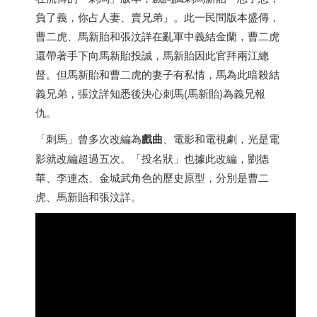
負了義，你占人妻、賣兄弟」。此一民間版本盛傳，
曹二虎、馬新貽和張汶詳在亂軍中義結金蘭，曹二虎
還帶著手下向馬新貽投誠，馬新貽因此官拜兩江總
督。但馬新貽和曹二虎的妻子有私情，馬為此暗殺結
義兄弟，張汶詳知悉後決心刺馬(馬新貽)為義兄報
仇。
「刺馬」曾多次改編為
戲曲
、電影和電視劇，光是電
影就改編超過五次。「投名狀」也據此改編，劉德
華、李連杰、金城武角色的歷史原型，分別是曹二
虎、馬新貽和張汶詳。