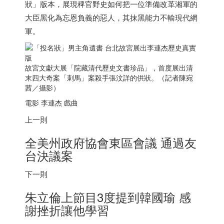
狀」版本，展現稗官野史如何把一位準備改革湘軍的
大臣黑化為忘恩負義的惡人，其抹黑能力不輸現代網
軍。
故宮文獻大展「院藏清代歷史文書珍品」，首度展出清
末四大奇案「刺馬」案殺手張汶詳的供狀。（記者陳宛
茜／攝影）
電影 李連杰 戲曲
上一則
全美州政府協會東區會議 通過友
台決議案
下一則
朱立倫上節目3度提到韓國瑜 感
謝挫折讓他學習