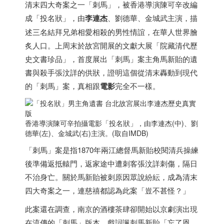
清末四大奇案之一「刺馬」，被
香港
導演陳可辛改編
成「投名狀」，由
李連杰
、劉德華、金城武主演，描
述三名結拜兄弟相愛相殺的男性情誼，在華人世界膾
炙人口。上周末於故宮開展的文獻大展「院藏清代歷
史文書珍品」，首度展出「刺馬」案主角馬新貽的遺
書與殺手張汶詳的供狀，證明這個從清末轟動到現代
的「刺馬」案，真相跟
電影
完全不一樣。
香港
導演陳可辛拍攝電影「投名狀」，由李連杰(中)、劉
德華(左)、金城武(右)主演。(取自IMDB)
「刺馬」案是指1870年兩江總督馬新貽校閱清兵操練
後準備返抵轅門，返家途中遭刺客張汶詳刺傷，隔日
不治身亡。關於馬新貽被刺原因眾說紛紜，成為清末
四大奇案之一，連慈禧都認為此案「豈不甚怪？」
此案還在調查，南京的酒樓茶肆卻開始以京劇演出現
在流傳的「刺馬」版本，戲詞諷刺馬新貽「忘了恩，