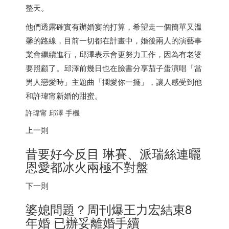
整天。
他們透露確實有辦婚宴的打算，希望走一個簡單又溫
馨的路線，目前一切都在計畫中，婚後兩人的演藝事
業會繼續進行，邱澤表示會更努力工作，因為有老婆
要照顧了。邱澤前幾日也在臉書分享茄子蛋演唱「當
男人戀愛時」主題曲「擱愛你一擺」，讓人感受到他
和許瑋甯新婚的甜蜜。
許瑋甯 邱澤 手機
上一則
昔要好今反目 琳賽、派瑞絲連曬
恩愛都冰火兩極不對盤
下一則
婆媳問題？周刊爆王力宏結束8
年婚 已辦妥離婚手續