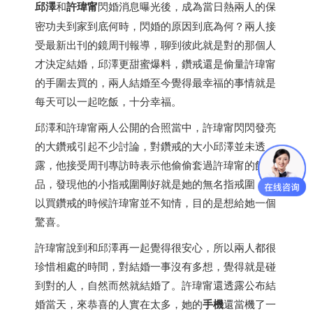
邱澤
和
許瑋甯
閃婚消息曝光後，成為當日熱兩人的保
密功夫到家到底何時，閃婚的原因到底為何？兩人接
受最新出刊的鏡周刊報導，聊到彼此就是對的那個人
才決定結婚，邱澤更甜蜜爆料，鑽戒還是偷量許瑋甯
的手圍去買的，兩人結婚至今覺得最幸福的事情就是
每天可以一起吃飯，十分幸福。
邱澤和許瑋甯兩人公開的合照當中，許瑋甯閃閃發亮
的大鑽戒引起不少討論，對鑽戒的大小邱澤並未透
露，他接受周刊專訪時表示他偷偷套過許瑋甯的飾
品，發現他的小指戒圍剛好就是她的無名指戒圍，所
以買鑽戒的時候許瑋甯並不知情，目的是想給她一個
驚喜。
許瑋甯說到和邱澤再一起覺得很安心，所以兩人都很
珍惜相處的時間，對結婚一事沒有多想，覺得就是碰
到對的人，自然而然就結婚了。許瑋甯還透露公布結
婚當天，來恭喜的人實在太多，她的
手機
還當機了一