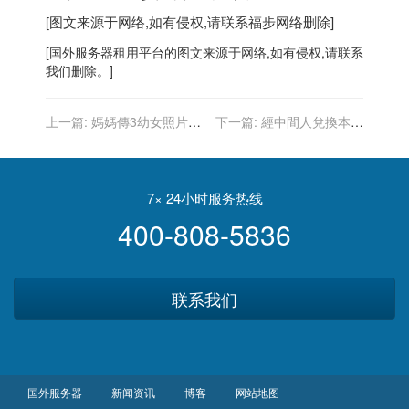
[图文来源于网络,如有侵权,请联系
福步
网络删除]
[
国外服务器
租用平台的图文来源于网络,如有侵权,请联系
我们删除。]
上一篇:
媽媽傳3幼女照片報
下一篇:
經中間人兌換本票
平安 15分鐘後 9歲姊姊被龍
華人被跳票逾50萬元
捲風吹走遇難
7× 24小时服务热线
400-808-5836
联系我们
国外服务器
新闻资讯
博客
网站地图