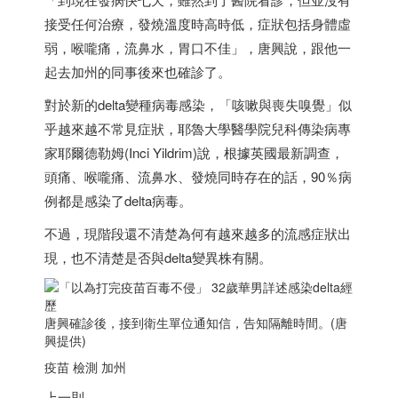
接受任何治療，發燒溫度時高時低，症狀包括身體虛
弱，喉嚨痛，流鼻水，胃口不佳」，唐興說，跟他一
起去加州的同事後來也確診了。
對於新的delta變種病毒感染，「咳嗽與喪失嗅覺」似
乎越來越不常見症狀，耶魯大學醫學院兒科傳染病專
家耶爾德勒姆(Inci Yildrim)說，根據英國最新調查，
頭痛、喉嚨痛、流鼻水、發燒同時存在的話，90％病
例都是感染了delta病毒。
不過，現階段還不清楚為何有越來越多的流感症狀出
現，也不清楚是否與delta變異株有關。
唐興確診後，接到衛生單位通知信，告知隔離時間。(唐
興提供)
疫苗 檢測 加州
上一則