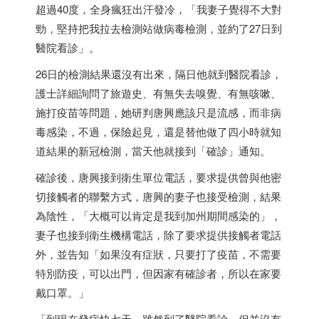
超過40度，全身瘋狂出汗發冷，「我妻子覺得不大對
勁，堅持把我拉去檢測站做病毒檢測，並約了27日到
醫院看診」。
26日的檢測結果還沒有出來，隔日他就到醫院看診，
護士詳細詢問了旅遊史、有無失去嗅覺、有無咳嗽、
施打疫苗等問題，她研判唐興應該只是流感，而非病
毒感染，不過，保險起見，還是替他做了四小時就知
道結果的新冠檢測，當天他就接到「確診」通知。
確診後，唐興接到衛生單位電話，要求提供曾與他密
切接觸者的聯繫方式，唐興的妻子也接受檢測，結果
為陰性，「大概可以肯定是我到加州期間感染的」，
妻子也接到衛生機構電話，除了要求提供接觸者電話
外，並告知「如果沒有症狀，只要打了疫苗，不需要
特別防疫，可以出門，但因家有確診者，所以在家要
戴口罩。」
「到現在發病快七天，雖然到了醫院看診，但並沒有