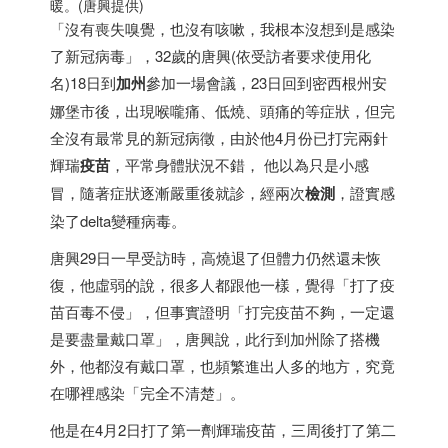
暖。(唐興提供)
「沒有喪失嗅覺，也沒有咳嗽，我根本沒想到是感染
了新冠病毒」，32歲的唐興(依受訪者要求使用化
名)18日到
加州
參加一場會議，23日回到密西根州安
娜堡市後，出現喉嚨痛、低燒、頭痛的等症狀，但完
全沒有最常見的新冠病徵，由於他4月份已打完兩針
輝瑞
疫苗
，平常身體狀況不錯， 他以為只是小感
冒，隨著症狀逐漸嚴重後就診，經兩次
檢測
，證實感
染了delta變種病毒。
唐興29日一早受訪時，高燒退了但體力仍然還未恢
復，他虛弱的說，很多人都跟他一樣，覺得「打了疫
苗百毒不侵」，但事實證明「打完疫苗不夠，一定還
是要盡量戴口罩」，唐興說，此行到加州除了搭機
外，他都沒有戴口罩，也頻繁進出人多的地方，究竟
在哪裡感染「完全不清楚」。
他是在4月2日打了第一劑輝瑞疫苗，三周後打了第二