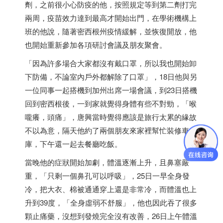
劑，之前很小心防疫的他，按照規定等到第二劑打完
兩周，疫苗效力達到最高才開始出門，在學術機構上
班的他說，隨著密西根州疫情緩解，並恢復開放，他
也開始重新參加各項研討會議及朋友聚會。
「因為許多場合大家都沒有戴口罩，所以我也開始卸
下防備，不論室內戶外都解除了口罩」，18日他與另
一位同事一起搭機到加州出席一場會議，到23日搭機
回到密西根後，一到家就覺得身體有些不對勁，「喉
嚨癢，頭痛」，唐興當時覺得應該是旅行太累的緣故
不以為意，隔天他約了兩個朋友來家裡幫忙裝修車
庫，下午還一起去餐廳吃飯。
當晚他的症狀開始加劇，體溫逐漸上升，且鼻塞嚴
重，「只剩一個鼻孔可以呼吸」，25日一早全身發
冷，把大衣、棉被通通穿上還是非常冷，而體溫也上
升到39度，「全身虛弱不舒服」，他也因此吞了很多
顆止痛藥，沒想到發燒完全沒有改善，26日上午體溫