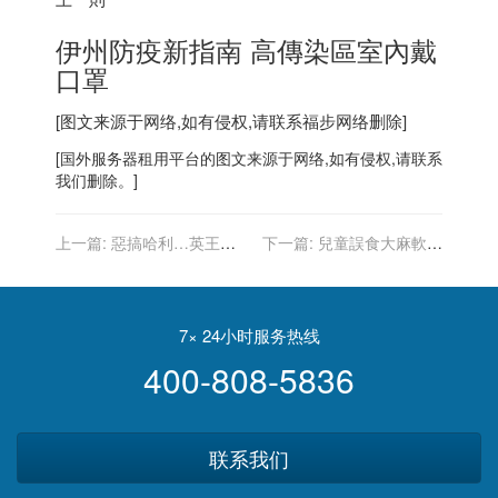
伊州防疫新指南 高傳染區室內戴
口罩
[图文来源于网络,如有侵权,请联系
福步
网络删除]
[
国外服务器
租用平台的图文来源于网络,如有侵权,请联系
我们删除。]
上一篇:
惡搞哈利…英王室
下一篇:
兒童誤食大麻軟糖
題材動畫「王子」登HBO
住院攀升 未滿5歲占2/3
Max
7× 24小时服务热线
400-808-5836
联系我们