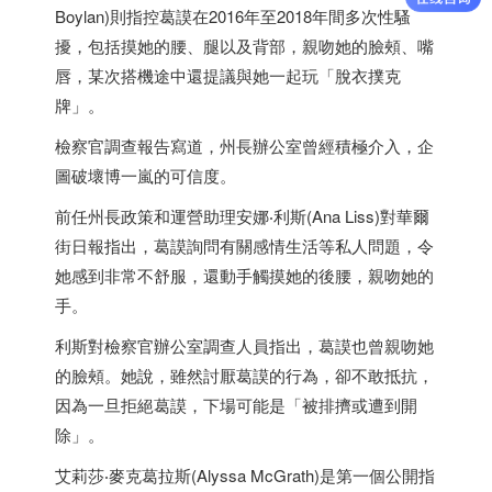
Boylan)則指控葛謨在2016年至2018年間多次性騷
擾，包括摸她的腰、腿以及背部，親吻她的臉頰、嘴
唇，某次搭機途中還提議與她一起玩「脫衣撲克
牌」。
檢察官調查報告寫道，州長辦公室曾經積極介入，企
圖破壞博一嵐的可信度。
前任州長政策和運營助理安娜‧利斯(Ana Liss)對華爾
街日報指出，葛謨詢問有關感情生活等私人問題，令
她感到非常不舒服，還動手觸摸她的後腰，親吻她的
手。
利斯對檢察官辦公室調查人員指出，葛謨也曾親吻她
的臉頰。她說，雖然討厭葛謨的行為，卻不敢抵抗，
因為一旦拒絕葛謨，下場可能是「被排擠或遭到開
除」。
艾莉莎‧麥克葛拉斯(Alyssa McGrath)是第一個公開指