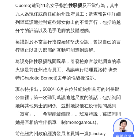
Cuomo)遭到11名女子指控
性騷擾
及不當行為，其中
九人為現任或前任紐約州政府員工；調查報告中詳細
列舉葛謨遭控對這些婦女做出的不當言行，包括逾越
分寸的評論以及毛手毛腳的肢體碰觸。
葛謨對於不當言行指控始終堅決否認，曾說自己的言
行舉止以及與部屬的互動可能遭到誤解。
葛謨身陷性騷擾醜聞風暴，引發檢察官啟動調查的導
火線是前任州政府員工、葛謨執行助理夏洛特‧班奈
特(Charlotte Bennett)去年的性騷擾投訴。
班奈特指出，2020年6月在位於紐約州首府的州長辦
公室裡，第一次聽到葛謨逾越尺度的談話，包括詢問
她與其他男士的關係，並對她說他在疫情期間感到
「寂寞」、「希望能被觸摸」。班奈特說，葛謨詢問
她是否相信性伴侶單一制(monogamous)。
前任紐約州政府經濟發展官員博一嵐(Lindsey