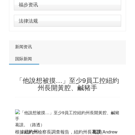
福步资讯
法律法规
新闻资讯
国际新闻
「他說想被摸…」至少9員工控紐約
州長開黃腔、鹹豬手
葛謨。（路透）
根據
紐約州
檢察長調查報告，紐約州長
葛謨
(Andrew