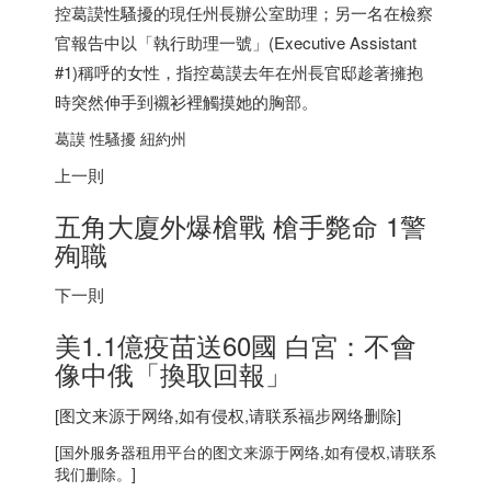
控葛謨性騷擾的現任州長辦公室助理；另一名在檢察
官報告中以「執行助理一號」(Executive Assistant
#1)稱呼的女性，指控葛謨去年在州長官邸趁著擁抱
時突然伸手到襯衫裡觸摸她的胸部。
葛謨 性騷擾 紐約州
上一則
五角大廈外爆槍戰 槍手斃命 1警
殉職
下一則
美1.1億疫苗送60國 白宮：不會
像中俄「換取回報」
[图文来源于网络,如有侵权,请联系
福步
网络删除]
[
国外服务器
租用平台的图文来源于网络,如有侵权,请联系
我们删除。]