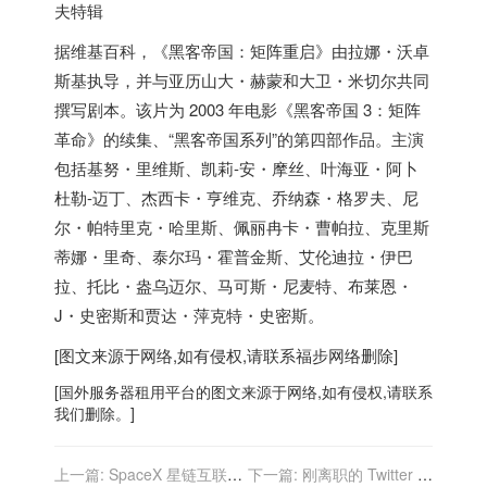
据维基百科，《黑客帝国：矩阵重启》由拉娜・沃卓
斯基执导，并与亚历山大・赫蒙和大卫・米切尔共同
撰写剧本。该片为 2003 年电影《黑客帝国 3：矩阵
革命》的续集、“黑客帝国系列”的第四部作品。主演
包括基努・里维斯、凯莉-安・摩丝、叶海亚・阿卜
杜勒-迈丁、杰西卡・亨维克、乔纳森・格罗夫、尼
尔・帕特里克・哈里斯、佩丽冉卡・曹帕拉、克里斯
蒂娜・里奇、泰尔玛・霍普金斯、艾伦迪拉・伊巴
拉、托比・盎乌迈尔、马可斯・尼麦特、布莱恩・
J・史密斯和贾达・萍克特・史密斯。
[图文来源于网络,如有侵权,请联系
福步
网络删除]
[
国外服务器
租用平台的图文来源于网络,如有侵权,请联系
我们删除。]
上一篇:
SpaceX 星链互联网
下一篇:
刚离职的 Twitter 创