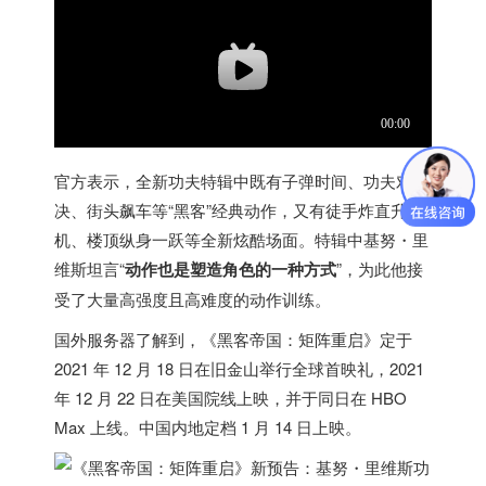
官方表示，全新功夫特辑中既有子弹时间、功夫对
决、街头飙车等“黑客”经典动作，又有徒手炸直升
机、楼顶纵身一跃等全新炫酷场面。特辑中基努・里
维斯坦言“
动作也是塑造角色的一种方式
”，为此他接
受了大量高强度且高难度的动作训练。
国外服务器
了解到，《黑客帝国：矩阵重启》定于
2021 年 12 月 18 日在旧金山举行全球首映礼，2021
年 12 月 22 日在
美国
院线上映，并于同日在 HBO
Max 上线。
中国内地定档 1 月 14 日上映
。