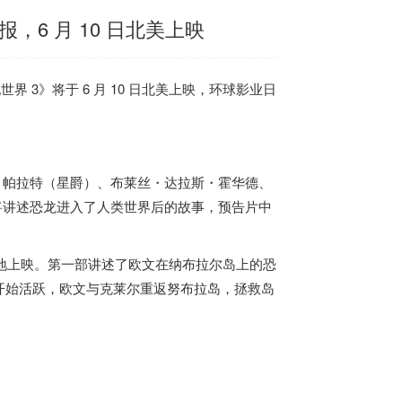
，6 月 10 日北美上映
界 3》将于 6 月 10 日北美上映，环球影业日
・帕拉特（星爵）、布莱丝・达拉斯・霍华德、
将讲述恐龙进入了人类世界后的故事，预告片中
中国内地上映。第一部讲述了欧文在纳布拉尔岛上的恐
开始活跃，欧文与克莱尔重返努布拉岛，拯救岛