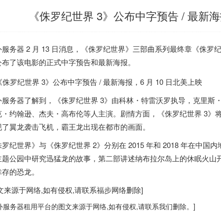
《侏罗纪世界 3》公布中字预告 / 最新海报
外服务器
2 月 13 日消息，《侏罗纪世界》三部曲系列最终章《侏罗纪世
公布了该电影的正式中字预告和最新海报。
外服务器
了解到，《侏罗纪世界 3》由科林・特雷沃罗执导，克里斯
克・约翰逊、杰夫・高布伦等人主演。剧情方面，《侏罗纪世界 3》
现了翼龙袭击飞机，霸王龙出现在都市的画面。
侏罗纪世界》与《侏罗纪世界 2》分别在 2015 年和 2018 年在
主题公园中研究迅猛龙的故事，第二部讲述纳布拉尔岛上的休眠火山
幸存的恐龙。
图文来源于网络,如有侵权,请联系
福步
网络删除]
外服务器
租用平台的图文来源于网络,如有侵权,请联系我们删除。]