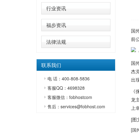
行业资讯
福步资讯
国
前
法律法规
国
联系我们
杰
电 话：400-808-5836
出
客服QQ：4698328
《
客服微信：fobhostcom
龙
售后：services@fobhost.com
上
[
[
国