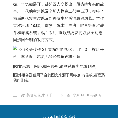
媚、李忆如展开，讲述四人交织出一段错综复杂的故
事。一代的主角以及全新人物在二代中出现，交待了
前后两代发生过以及即将发生的感情恩怨纠葛。本作
首次出现了御灵、虎煞、阵术、养蛊、喂毒等多种战
斗和养成系统，战斗采用 45 度视角斜向以及全动态
同步回合制的攻防方式。
[图文来源于网络,如有侵权,请联系
福步
网络删除]
[
国外服务器
租用平台的图文来源于网络,如有侵权,请联系
我们删除。]
上一篇:
美食纪录片《千年
下一篇:
小米 MIUI 与讯飞联
陕菜》第二季宣布将以 8K
合打造无障碍输入法：支持
拍摄，逼真呈现食物状态
震动反馈、语音提示
7× 24小时服务热线