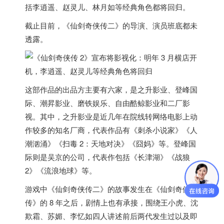
括李逍遥、赵灵儿、林月如等经典角色都将回归。
截止目前，《仙剑奇侠传二》的导演、演员班底都未
透露。
这部作品的出品方主要有六家，是之升影业、登峰国
际、潮昇影业、磨铁娱乐、自由酷鲸影业和二厂影
视。其中，之升影业是近几年在院线转网络电影上动
作较多的知名厂商，代表作品有《刺杀小说家》《人
潮汹涌》《扫毒 2：天地对决》《囧妈》等。
登峰国
际则是吴京的公司，代表作包括《长津湖》《战狼
2》《流浪地球》等。
游戏中《仙剑奇侠传二》的故事发生在《仙剑奇侠
传》的 8 年之后，剧情上也有承接，围绕王小虎、沈
欺霜、苏媚、李忆如四人讲述前后两代发生过以及即