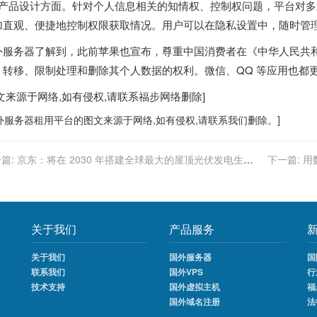
、产品设计方面。针对个人信息相关的知情权、控制权问题，平台对
加直观、便捷地控制权限获取情况。用户可以在隐私设置中，随时管
外服务器
了解到，此前苹果也宣布，尊重中国消费者在《中华人民共
、转移、限制处理和删除其个人数据的权利。微信、QQ 等应用也都
图文来源于网络,如有侵权,请联系
福步
网络删除]
外服务器
租用平台的图文来源于网络,如有侵权,请联系我们删除。]
篇:
京东：将在 2030 年搭建全球最大的屋顶光伏发电生态
下一篇:
用
系
关于我们
产品服务
关于我们
国外服务器
国
联系我们
国外VPS
行
技术支持
国外虚拟主机
福
国外域名注册
法