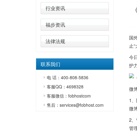
行业资讯
福步资讯
国
法律法规
止
今
联系我们
护
电 话：400-808-5836
客服QQ：4698328
微
客服微信：fobhostcom
1
售后：services@fobhost.com
微
2
管