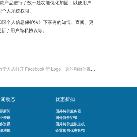
多款产品进行了数十处功能优化加固，以便用户
理个人系统权限。
和国个人信息保护法》下享有的知情、查阅、更
更新了用户隐私协议等。
数学方式打开 Facebook 新 Logo，真的和微信视频
号 Logo 来自同一方程
新闻动态
优惠折扣
际新闻
国外特价服务器
业资讯
国外特价VPS
步资讯
国外特价虚拟主机
律法规
企业邮局优惠折扣