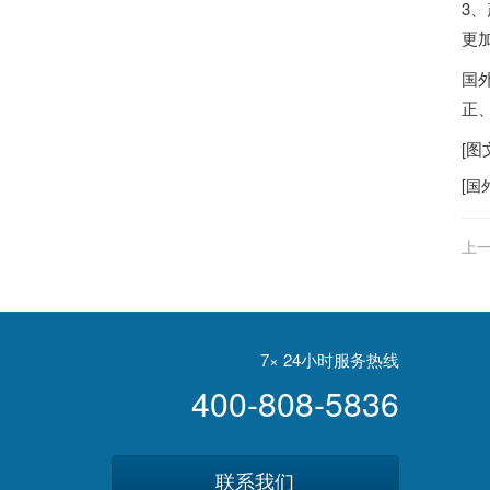
3
更
国
正
[
[
国
上一
体
7× 24小时服务热线
400-808-5836
联系我们