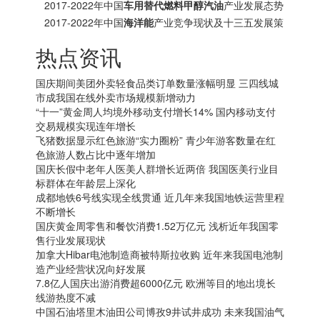
分析报告
2017-2022年中国
车用替代燃料甲醇汽油
产业发展态势
及十三五投资方向分析报告
2017-2022年中国
海洋能
产业竞争现状及十三五发展策
略研究报告
热点资讯
国庆期间美团外卖轻食品类订单数量涨幅明显 三四线城
市成我国在线外卖市场规模新增动力
“十一”黄金周人均境外移动支付增长14% 国内移动支付
交易规模实现连年增长
飞猪数据显示红色旅游“实力圈粉” 青少年游客数量在红
色旅游人数占比中逐年增加
国庆长假中老年人医美人群增长近两倍 我国医美行业目
标群体在年龄层上深化
成都地铁6号线实现全线贯通 近几年来我国地铁运营里程
不断增长
国庆黄金周零售和餐饮消费1.52万亿元 浅析近年我国零
售行业发展现状
加拿大
Hibar电池制造商被特斯拉收购 近年来我国电池制
造产业经营状况向好发展
7.8亿人国庆出游消费超6000亿元 欧洲等目的地出境长
线游热度不减
中国石油塔里木油田公司博孜9井试井成功 未来我国油气