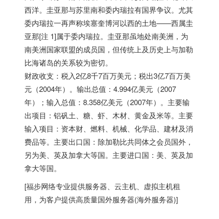
西洋。圭亚那与苏里南和委内瑞拉有国界争议。尤其
委内瑞拉一再声称埃塞奎博河以西的土地——西属圭
亚那[注 1]属于委内瑞拉。圭亚那虽地处南美洲，为
南美洲国家联盟的成员国，但传统上及历史上与加勒
比海诸岛的关系较为密切。
财政收支：税入2亿8千7百万美元；税出3亿7百万美
元（2004年）。输出总值：4.994亿美元（2007
年）；输入总值：8.358亿美元（2007年）。主要输
出项目：铝矾土、糖、虾、木材、黄金及米等。主要
输入项目：资本财、燃料、机械、化学品、建材及消
费品等。主要出口国：除加勒比共同体之会员国外，
另为美、英及加拿大等国。主要进口国：美、英及加
拿大等国。
[
福步
网络专业提供
服务器
、
云主机
、
虚拟主机
租
用，为客户提供高质量
国外服务器
(
海外服务器
)]