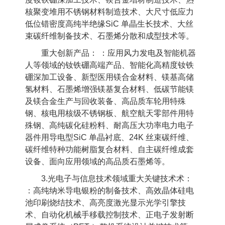
核聚变堆用不锈钢材料制造技术、大尺寸低应力
低位错密度高纯半绝缘
SiC
单晶生长技术、大丝
束碳纤维制备技术、石墨烯分散和成型技术等。
重大创新产品： ：应用风力发电及智能机器
人等领域的钕铁硼高端产品、智能化高精度钕铁
硼深加工设备、新型医用镁合金材料、镁基高储
氢材料、石墨烯增强镁基复合材料、低碳节能镁
及镁合金生产与回收装备、高品质车轮用特殊
钢、核电用核级不锈钢板、航空航天零部件用特
殊钢、高纯碳化硅粉料、耐高压大功率电力电子
器件用导电型
SiC
单晶衬底、
24K
丝束碳纤维、
碳纤维特种功能树脂复合材料、自主碳纤维成套
设备、面向应用领域的高品质石墨烯等。
3.
光电子与信息技术领域重大关键技术术：
：高纯纳米导电银粉的制备技术、高效晶体硅电
池印刷烧结技术、高亮度激光显示光学引擎技
术、自动化机械手移载控制技术、正电子发射断