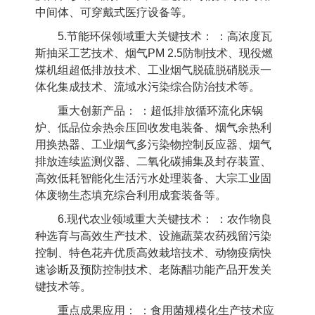
中间体、可穿戴式医疗设备等。
5.
节能环保领域重大关键技术： ：高浓度瓦
斯抽采工艺技术、烟气
PM 2.5
防制技术、现役燃
煤机组超低排放技术、工业烟气脱硫脱硝脱汞一
体化集成技术、流域水污染综合防治技术等。
重大创新产品： ：超低排放循环流化床锅
炉、低品位余热余压回收发电装备、烟气余热利
用换热器、工业烟气多污染物控制反应器、烟气
排放连续监测仪器、二氧化碳捕集及封存装置、
高效低耗智能化生活污水处理装备、大宗工业固
体废物生态填充综合利用成套装备等。
6.
现代农业领域重大关键技术： ：农作物良
种选育与高效生产技术、设施蔬菜农药残留污染
控制、特色花卉优质高效栽培技术、动物疫病快
速诊断及预防控制技术、老陈醋功能产品开发关
键技术等。
重点成果应用： ：食用菌规模化生产技术应