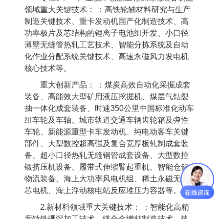
领域重大关键技术： ：高铁轮轴材料研究与生产
制造关键技术、重卡发动机国产化制造技术、高
功率极片及芯结构的锂离子电池组开发、小口径
薄壁无缝管热轧工艺技术、智能分拣系统及自动
化作业分配系统关键技术、高速永磁风力发电机
核心技术等。
重大创新产品： ：煤炭高效自动化采掘成套
装备、高能效大型矿用液压挖掘机、煤层气钻裂
抽一体化成套装备、时速
350
公里中国标准化动车
组车轮及车轴、城市轨道交通车辆齿轮箱及弹性
车轮、新能源重型卡车发动机、纯电动客车关键
部件、大型数控超高强及复合宽厚板轧制成套装
备、超小口径热轧无缝钢管成套设备、大型数控
锻挤压机设备、履带式伸缩臂起重机、智能仓储
物流装备、海上大功率风电机组、稀土永磁无铁
芯电机、海上浮动核电站反应堆压力容器等。
2.
新材料领域重大关键技术： ：智能化高精
度钕铁硼深加工技术、镁合金增材制造技术、热